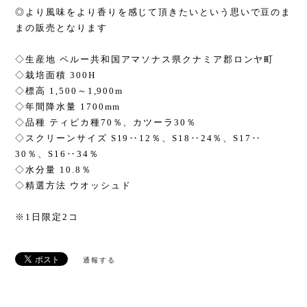
◎より風味をより香りを感じて頂きたいという思いで豆のま
まの販売となります
◇生産地 ペルー共和国アマソナス県クナミア郡ロンヤ町
◇栽培面積 300H
◇標高 1,500～1,900m
◇年間降水量 1700mm
◇品種 ティピカ種70％、カツーラ30％
◇スクリーンサイズ S19‥12％、S18‥24％、S17‥
30％、S16‥34％
◇水分量 10.8％
◇精選方法 ウオッシュド
※1日限定2コ
通報する