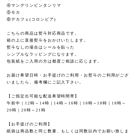
④マンデリンビンタンリマ
⑤モカ
⑥デカフェ(コロンビア)
こちらの商品は熨斗対応商品です。
箱の上に直接熨斗をおかけいたします。
熨斗なしの場合はシールを貼った
シンプルなラッピングになります。
包装紙をご入用の方は都度ご相談に応じます。
お届け希望日時・お手提げのご利用・お熨斗のご利用がござ
いましたら、備考欄にご記入下さい。
【ご指定出可能な配送希望時間帯】
午前中｜12時～14時｜14時～16時｜16時～18時｜18時～
20時｜20時～21時
【お手提げのご利用】
紙袋は商品数と同じ数量、もしくは同数以内でお願い致しま